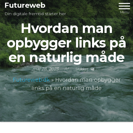
Videre
Futureweb
til
Menu
Din digitale fremtid starter her
indhold
Hvordan man
opbygger links på
en naturlig måde
maj 28, 2023
Af
Slukket
Futureweb.dk
»
Hvordan man opbygger
links på en naturlig måde