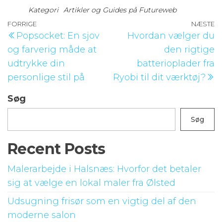
Kategori
Artikler og Guides på Futureweb
Indlægsnavigation
Forrige
FORRIGE
NÆSTE
N
Popsocket: En sjov
Hvordan vælger du
indlæg
i
og farverig måde at
den rigtige
udtrykke din
batterioplader fra
personlige stil på
Ryobi til dit værktøj?
Søg
Søg
Recent Posts
Malerarbejde i Halsnæs: Hvorfor det betaler
sig at vælge en lokal maler fra Ølsted
Udsugning frisør som en vigtig del af den
moderne salon