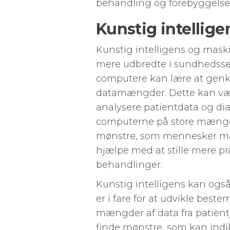
behandling og forebyggels
Kunstig intellig
Kunstig intelligens og maski
mere udbredte i sundhedsse
computere kan lære at gen
datamængder. Dette kan være
analysere patientdata og d
computerne på store mængde
mønstre, som mennesker mås
hjælpe med at stille mere p
behandlinger.
Kunstig intelligens kan også 
er i fare for at udvikle bes
mængder af data fra patient
finde mønstre, som kan indik