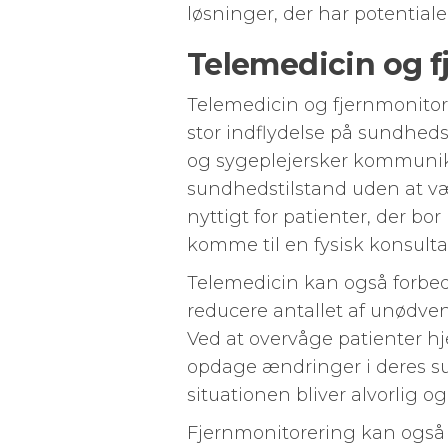
løsninger, der har potentiale
Telemedicin og f
Telemedicin og fjernmonitore
stor indflydelse på sundhed
og sygeplejersker kommunik
sundhedstilstand uden at vær
nyttigt for patienter, der bor
komme til en fysisk konsulta
Telemedicin kan også forbed
reducere antallet af unødve
Ved at overvåge patienter h
opdage ændringer i deres sun
situationen bliver alvorlig 
Fjernmonitorering kan også 