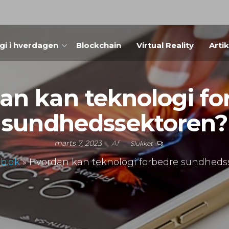
gi i hverdagen
Blockchain
Virtual Reality
Arti
an kan teknologi fo
sundhedssektoren?
marts 7, 2023
Af
Slukket
b.dk
»
Hvordan kan teknologi forbedre sundheds