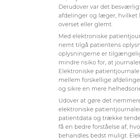
Derudover var det besværligt
afdelinger og læger, hvilket
overset eller glemt.
Med elektroniske patientjou
nemt tilgå patientens oplysn
oplysningerne er tilgængelige
mindre risiko for, at journa
Elektroniske patientjournal
mellem forskellige afdelinge
og sikre en mere helhedsori
Udover at gøre det nemmere 
elektroniske patientjournaler
patientdata og trække tende
få en bedre forståelse af, 
behandles bedst muligt. Ele