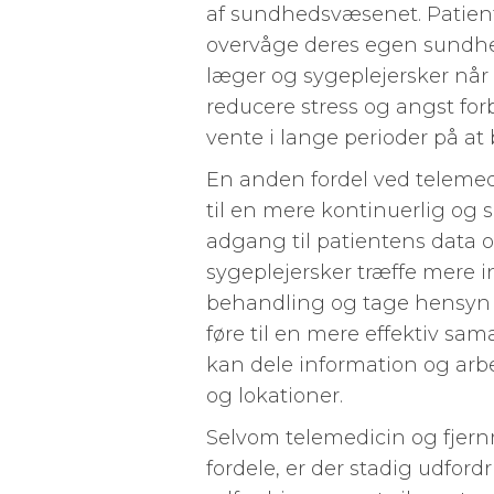
af sundhedsvæsenet. Patiente
overvåge deres egen sundh
læger og sygeplejersker når
reducere stress og angst forb
vente i lange perioder på at b
En anden fordel ved telemedi
til en mere kontinuerlig o
adgang til patientens data 
sygeplejersker træffe mere 
behandling og tage hensyn t
føre til en mere effektiv s
kan dele information og arb
og lokationer.
Selvom telemedicin og fjern
fordele, er der stadig udfordr