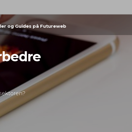
kler og Guides på Futureweb
rbedre
sektoren?