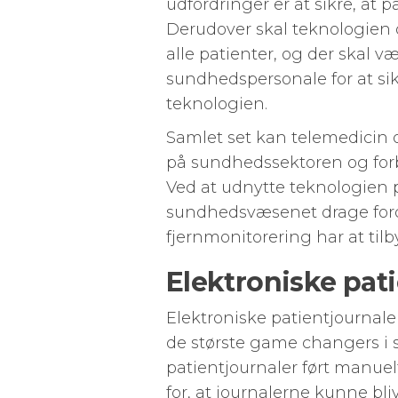
udfordringer er at sikre, at 
Derudover skal teknologien 
alle patienter, og der skal v
sundhedspersonale for at sikre
teknologien.
Samlet set kan telemedicin o
på sundhedssektoren og forbe
Ved at udnytte teknologien 
sundhedsvæsenet drage forde
fjernmonitorering har at tilb
Elektroniske pat
Elektroniske patientjournaler
de største game changers i s
patientjournaler ført manuelt
for, at journalerne kunne bl