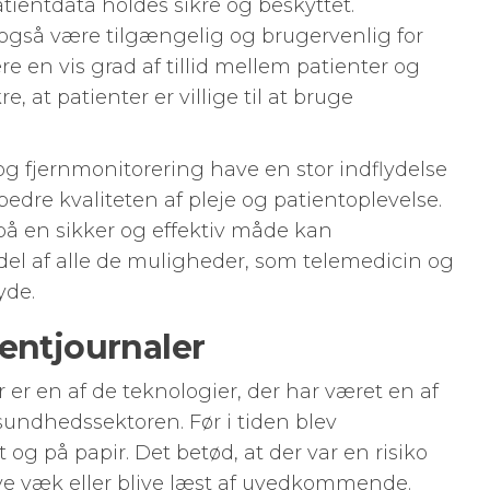
patientdata holdes sikre og beskyttet.
også være tilgængelig og brugervenlig for
ære en vis grad af tillid mellem patienter og
, at patienter er villige til at bruge
g fjernmonitorering have en stor indflydelse
dre kvaliteten af pleje og patientoplevelse.
på en sikker og effektiv måde kan
l af alle de muligheder, som telemedicin og
yde.
ientjournaler
 er en af de teknologier, der har været en af
undhedssektoren. Før i tiden blev
 og på papir. Det betød, at der var en risiko
ive væk eller blive læst af uvedkommende.