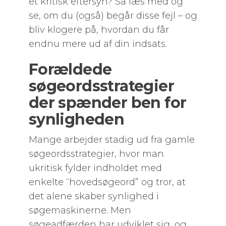
et kritisk eftersyn? Så læs med og
se, om du (også) begår disse fejl – og
bliv klogere på, hvordan du får
endnu mere ud af din indsats.
Forældede
søgeordsstrategier
der spænder ben for
synligheden
Mange arbejder stadig ud fra gamle
søgeordsstrategier, hvor man
ukritisk fylder indholdet med
enkelte “hovedsøgeord” og tror, at
det alene skaber synlighed i
søgemaskinerne. Men
søgeadfærden har udviklet sig, og