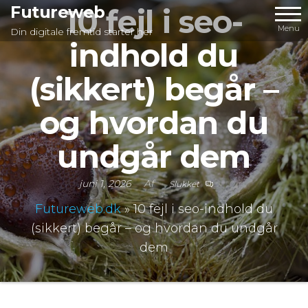
Videre
Futureweb
10 fejl i seo-
til
Menu
Din digitale fremtid starter her
indhold du
indhold
(sikkert) begår –
og hvordan du
undgår dem
juni 1, 2026
Af
Slukket
Futureweb.dk
»
10 fejl i seo-indhold du
(sikkert) begår – og hvordan du undgår
dem