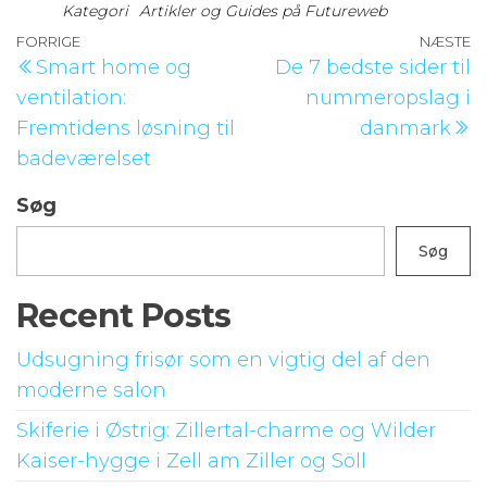
Kategori
Artikler og Guides på Futureweb
Indlægsnavigation
Forrige
FORRIGE
NÆSTE
N
Smart home og
De 7 bedste sider til
indlæg
i
ventilation:
nummeropslag i
Fremtidens løsning til
danmark
badeværelset
Søg
Søg
Recent Posts
Udsugning frisør som en vigtig del af den
moderne salon
Skiferie i Østrig: Zillertal-charme og Wilder
Kaiser-hygge i Zell am Ziller og Söll