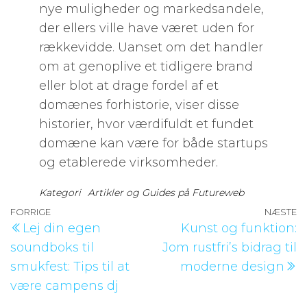
nye muligheder og markedsandele,
der ellers ville have været uden for
rækkevidde. Uanset om det handler
om at genoplive et tidligere brand
eller blot at drage fordel af et
domænes forhistorie, viser disse
historier, hvor værdifuldt et fundet
domæne kan være for både startups
og etablerede virksomheder.
Kategori
Artikler og Guides på Futureweb
Indlægsnavigation
Forrige
FORRIGE
NÆSTE
N
Lej din egen
Kunst og funktion:
indlæg
i
soundboks til
Jom rustfri’s bidrag til
smukfest: Tips til at
moderne design
være campens dj