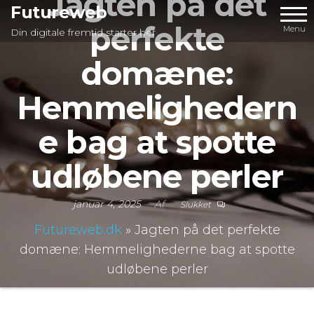
Jagten på det
Videre
Futureweb
perfekte
til
Menu
Din digitale fremtid starter her
indhold
domæne:
Hemmelighedern
e bag at spotte
udløbene perler
januar 4, 2025
Af
Slukket
Futureweb.dk
»
Jagten på det perfekte
domæne: Hemmelighederne bag at spotte
udløbene perler