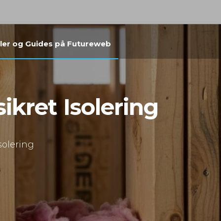
kler og Guides på Futureweb
ikret Isolering
solering