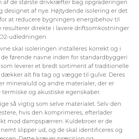
n af de største drivkræfter bag opgraderingen
 designet af nye. Højtydende isolering er det
 for at reducere bygningers energibehov til
resulterer direkte i lavere driftsomkostninger
CO2-udledningen.
ne skal isoleringen installeres korrekt og i
 af de førende navne inden for standardbyggeri
, som leverer et bredt sortiment af traditionelle
 dækker alt fra tag og vægge til gulve. Deres
r mineraluld og andre materialer, der er
 termiske og akustiske egenskaber.
lige så vigtig som selve materialet. Selv den
æstere, hvis den komprimeres, efterlader
rrekt mod dampspærren. Kuldebroer er de
emt slipper ud, og de skal identificeres og
essen. Dette kræver præcision og