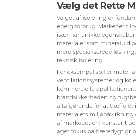
Vælg det Rette Ma
Valget af isolering er funda
energiforbrug. Markedet tilb
især har unikke egenskaber 
materialer som mineraluld o
mere specialiserede løsninge
teknisk isolering.
For eksempel spiller materiale
ventilationssystemer og kølea
kommercielle applikationer. 
brandsikkerheden og fugtbes
altafgørende for at træffe e
materialets miljøpåvirkning
af markedet er i konstant ud
øget fokus på bæredygtigt b