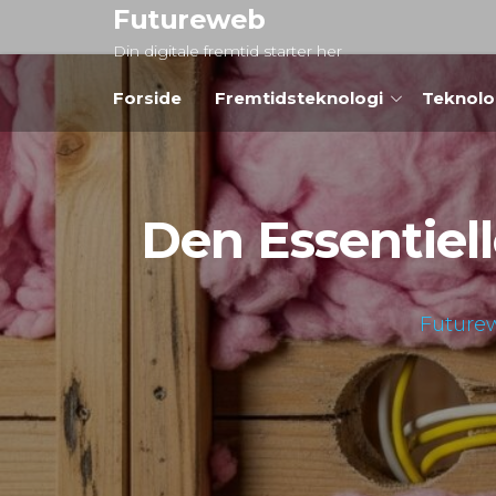
Videre
Futureweb
til
Din digitale fremtid starter her
indhold
Forside
Fremtidsteknologi
Teknolo
Den Essentiell
Future