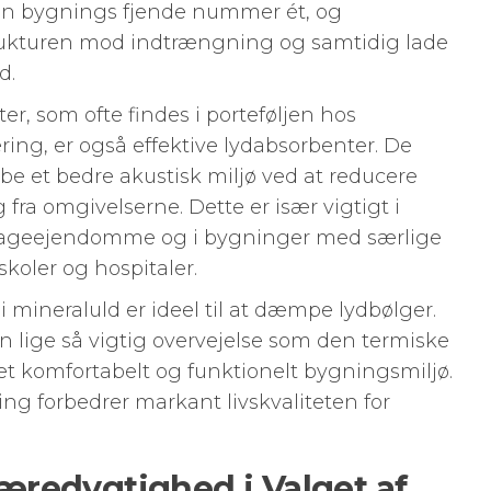
r en bygnings fjende nummer ét, og
trukturen mod indtrængning og samtidig lade
d.
r, som ofte findes i porteføljen hos
ring, er også effektive lydabsorbenter. De
abe et bedre akustisk miljø ved at reducere
fra omgivelserne. Dette er især vigtigt i
tageejendomme og i bygninger med særlige
 skoler og hospitaler.
 i mineraluld er ideel til at dæmpe lydbølger.
en lige så vigtig overvejelse som den termiske
t komfortabelt og funktionelt bygningsmiljø.
ing forbedrer markant livskvaliteten for
redygtighed i Valget af