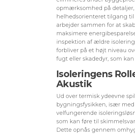
opmærksomhed på detaljer, i
helhedsorienteret tilgang t
arbejder sammen for at skabe 
maksimere energibesparelse
inspektion af ældre isolerin
forbliver på et højt niveau ov
fugt eller skadedyr, som kan
Isoleringens Roll
Akustik
Ud over termisk ydeevne spille
bygningsfysikken, især med h
velfungerende isoleringsløs
som kan føre til skimmelsv
Dette opnås gennem omhygg