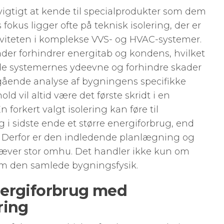
gtigt at kende til specialprodukter som dem
s fokus ligger ofte på teknisk isolering, der er
ktiviteten i komplekse VVS- og HVAC-systemer.
råder forhindrer energitab og kondens, hvilket
lde systemernes ydeevne og forhindre skader
egående analyse af bygningens specifikke
ld vil altid være det første skridt i en
n forkert valgt isolering kan føre til
i sidste ende et større energiforbrug, end
ret. Derfor er den indledende planlægning og
kræver stor omhu. Det handler ikke kun om
om den samlede bygningsfysik.
nergiforbrug med
ring