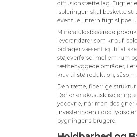
diffusionstætte lag. Fugt e
isoleringen skal beskytte s
eventuel intern fugt slippe u
Mineraluldsbaserede produkte
leverandører som knauf isole
bidrager væsentligt til at sk
støjoverførsel mellem rum og 
tætbebyggede områder, i e
krav til støjreduktion, såsom
Den tætte, fiberrige struktur
Derfor er akustisk isolering 
ydeevne, når man designer e
Investeringen i god lydisoler
bygningens brugere.
Holdbarhed og Bæ