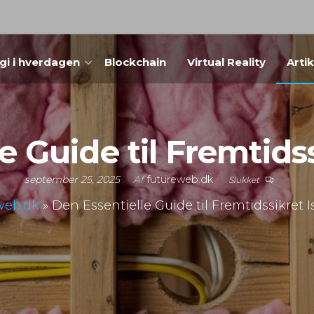
gi i hverdagen
Blockchain
Virtual Reality
Arti
e Guide til Fremtidss
september 25, 2025
Af
futureweb.dk
Slukket
web.dk
»
Den Essentielle Guide til Fremtidssikret I