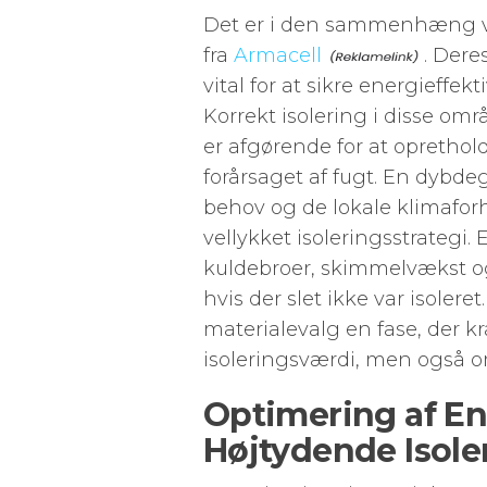
Det er i den sammenhæng vi
fra
Armacell
. Dere
vital for at sikre energieffe
Korrekt isolering i disse om
er afgørende for at opretho
forårsaget af fugt. En dybd
behov og de lokale klimaforho
vellykket isoleringsstrategi. E
kuldebroer, skimmelvækst og 
hvis der slet ikke var isole
materialevalg en fase, der 
isoleringsværdi, men også 
Optimering af E
Højtydende Isole