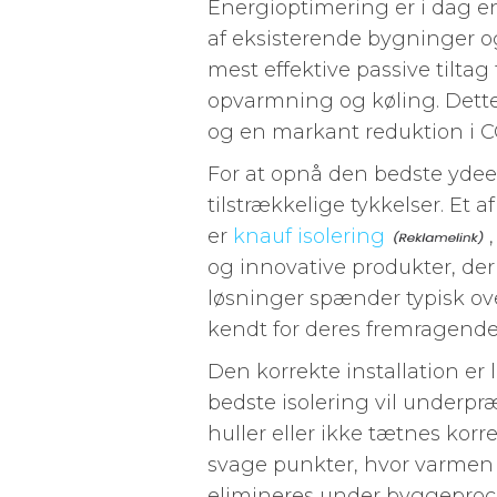
Energioptimering er i dag e
af eksisterende bygninger og
mest effektive passive tiltag
opvarmning og køling. Dette 
og en markant reduktion i 
For at opnå den bedste ydeev
tilstrækkelige tykkelser. Et
er
knauf isolering
og innovative produkter, der
løsninger spænder typisk ove
kendt for deres fremragende
Den korrekte installation er 
bedste isolering vil underpr
huller eller ikke tætnes ko
svage punkter, hvor varmen n
elimineres under byggeproc