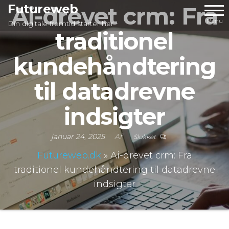
Videre
Futureweb
Ai-drevet crm: Fra
til
Menu
Din digitale fremtid starter her
traditionel
indhold
kundehåndtering
til datadrevne
indsigter
januar 24, 2025
Af
Slukket
Futureweb.dk
»
Ai-drevet crm: Fra
traditionel kundehåndtering til datadrevne
indsigter