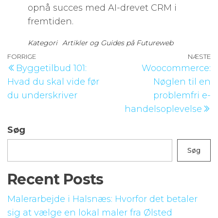
opnå succes med AI-drevet CRM i
fremtiden.
Kategori
Artikler og Guides på Futureweb
Indlægsnavigation
Forrige
FORRIGE
NÆSTE
N
Byggetilbud 101:
Woocommerce:
indlæg
i
Hvad du skal vide før
Nøglen til en
du underskriver
problemfri e-
handelsoplevelse
Søg
Søg
Recent Posts
Malerarbejde i Halsnæs: Hvorfor det betaler
sig at vælge en lokal maler fra Ølsted